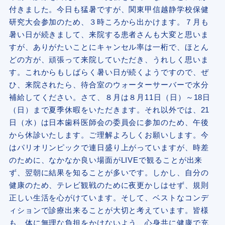
付きました。今日も猛暑ですが、関東甲信越静学校保健
研究大会参加のため、３時ころから出かけます。７月も
暑い日が続きまして、来院する患者さんも大変と思いま
すが、ありがたいことにキャンセル率は一桁で、ほとん
どの方が、頑張って来院していただき、うれしく思いま
す。これからもしばらく暑い日が続くようですので、ぜ
ひ、来院されたら、待合室のウォーターサーバーで水分
補給してください。さて、８月は８月11日（日）～18日
（日）まで夏季休暇をいただきます。それ以外では、21
日（水）は日本歯科医師会の委員会に参加のため、午後
から休診いたします。ご理解よろしくお願いします。今
はパリオリンピックで連日盛り上がっていますが、時差
のために、なかなか良い場面がLIVEで観ることが出来
ず、翌朝に結果を知ることが多いです。しかし、自分の
健康のため、テレビ観戦のために夜更かしはせず、規則
正しい生活を心がけています。そして、ベストなコンデ
ィションで診療出来ることが大切と考えています。皆様
も、体に無理な負担をかけないよう、心身共に健康で充